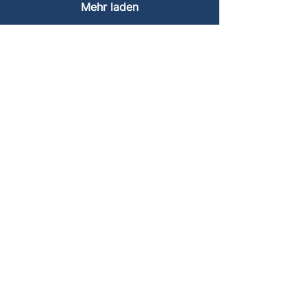
Mehr laden
Cookies
Impressum
Datenschutz
© 2024
Freie Zahnärzteschaft e.V.
Erstellt mit
Wix.com
Menü
Home
Über uns
Vorstand