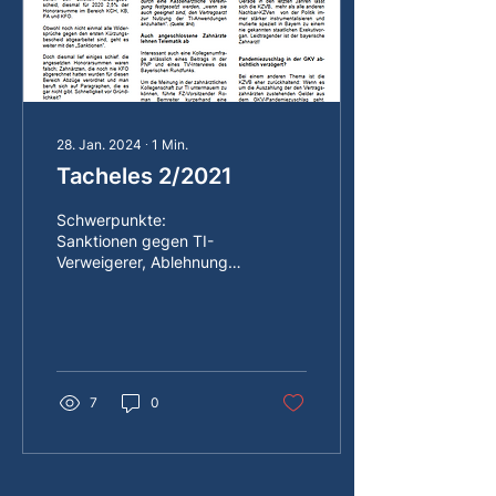
28. Jan. 2024
∙
1
Min.
Tacheles 2/2021
Schwerpunkte:
Sanktionen gegen TI-
Verweigerer, Ablehnung
der TI bei
angeschlossenen Praxen,
Auszahlung
Pandemiezuschlag
7
0