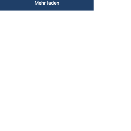
Mehr laden
Cookies
Impressum
Datenschutz
© 2024
Freie Zahnärzteschaft e.V.
Erstellt mit
Wix.com
Menü
Home
Über uns
Vorstand